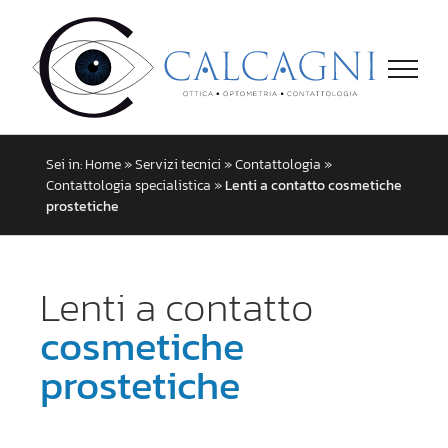
Salta
al
contenuto
Sei in:
Home
»
Servizi tecnici
»
Contattologia
»
Contattologia specialistica
»
Lenti a contatto cosmetiche
prostetiche
Lenti a contatto
cosmetiche
prostetiche